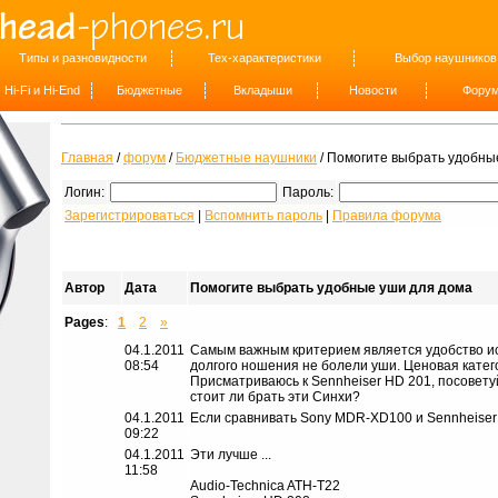
Типы и разновидности
Тех-характеристики
Выбор наушников
Hi-Fi и Hi-End
Бюджетные
Вкладыши
Новости
Фору
Главная
/
форум
/
Бюджетные наушники
/ Помогите выбрать удобны
Логин:
Пароль:
Зарегистрироваться
|
Вспомнить пароль
|
Правила форума
Автор
Дата
Помогите выбрать удобные уши для дома
Pages
:
1
2
»
04.1.2011
Самым важным критерием является удобство ис
08:54
долгого ношения не болели уши. Ценовая катег
Присматриваюсь к Sennheiser HD 201, посовету
стоит ли брать эти Синхи?
04.1.2011
Если сравнивать Sony MDR-XD100 и Sennheiser
09:22
04.1.2011
Эти лучше ...
11:58
Audio-Technica ATH-T22