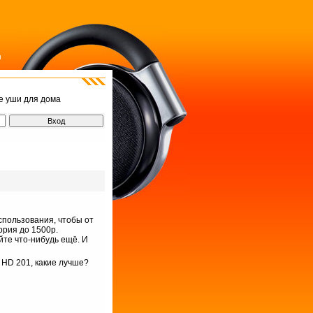
м
е уши для дома
пользования, чтобы от
ория до 1500р.
йте что-нибудь ещё. И
 HD 201, какие лучше?