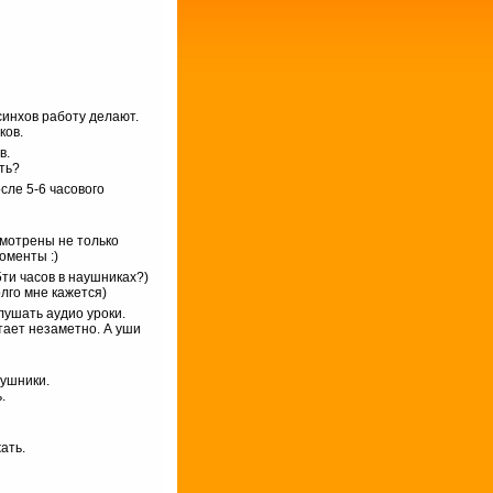
синхов работу делают.
ков.
в.
ть?
сле 5-6 часового
смотрены не только
оменты :)
5ти часов в наушниках?)
олго мне кажется)
лушать аудио уроки.
етает незаметно. А уши
аушники.
.
ать.