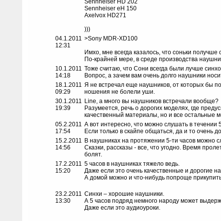
Sennheiser HD 202
Sennheiser eH 150
Axelvox HD271
)))
04.1.2011
>Sony MDR-XD100
12:31
Имхо, мне всегда казалось, что соньки получше 
По-крайней мере, в среде производства наушни
10.1.2011
Тоже считаю, что Сони всегда были лучше синхо
14:18
Вопрос, а зачем вам очень долго наушники носи
18.1.2011
Я не встречал еще наушников, от которых бы по
09:29
ношения не болели уши.
30.1.2011
Line, а много вы наушников встречали вообще?
19:39
Разумеется, речь о дорогих моделях, где преду
качественный материалы, но и все остальные м
05.2.2011
А вот интересно, что можно слушать в течении 
17:54
Если только в скайпе общаться, да и то очень д
15.2.2011
В наушниках на протяжении 5-ти часов можно с
14:56
Сказки, рассказы - все, что угодно. Время прол
болят.
17.2.2011
5 часов в наушниках тяжело ведь.
15:20
Даже если это очень качественные и дорогие н
А домой можно и что-нибудь попроще прикупить
23.2.2011
Синхи – хорошие наушники.
13:30
А 5 часов подряд немного народу может выдерж
Даже если это аудиоуроки.