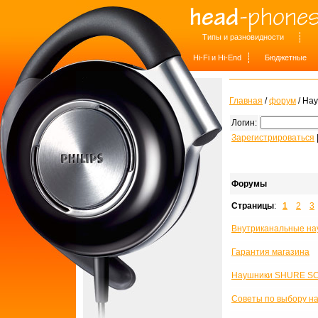
Типы и разновидности
Hi-Fi и Hi-End
Бюджетные
Главная
/
форум
/ Нау
Логин:
Зарегистрироваться
Форумы
Страницы
:
1
2
3
Внутриканальные на
Гарантия магазина
Наушники SHURE S
Советы по выбору н